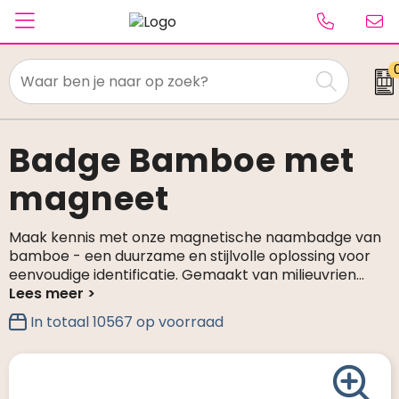
Textiel
Paraplu's
Badge Bamboe met
magneet
Caps & Beanies
Tassen
Maak kennis met onze magnetische naambadge van
bamboe - een duurzame en stijlvolle oplossing voor
Drinkwaren
eenvoudige identificatie. Gemaakt van milieuvrien
...
Schrijfwaren
In totaal
10567
op voorraad
Elektronica & gadgets
Kantoorartikelen