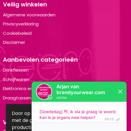
Veilig winkelen
Algemene voorwaarden
Privacyverklaring
Cookiebeleid
Disclaimer
Aanbevolen categorieën
Drinkflessen
Schrijfwaren
Elektronica en Gadgets
Draagtassen
Door op accepteren te klikken ga je akkoord
met de geldende omgang van
Volg ons op:
productinformatie zoals op de website wordt