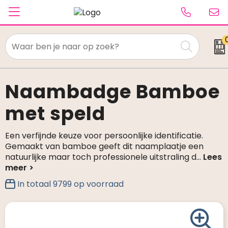
Textiel
Paraplu's
Naambadge Bamboe
met speld
Caps & Beanies
Tassen
Een verfijnde keuze voor persoonlijke identificatie.
Gemaakt van bamboe geeft dit naamplaatje een
Drinkwaren
natuurlijke maar toch professionele uitstraling d
...
Schrijfwaren
In totaal
9799
op voorraad
Elektronica & gadgets
Kantoorartikelen