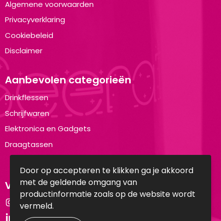
Algemene voorwaarden
Privacyverklaring
Cookiebeleid
Disclaimer
Aanbevolen categorieën
Drinkflessen
Schrijfwaren
Elektronica en Gadgets
Draagtassen
Door op accepteren te klikken ga je akkoord
met de geldende omgang van
Volg ons op:
productinformatie zoals op de website wordt
Instagram
vermeld.
LinkedIn