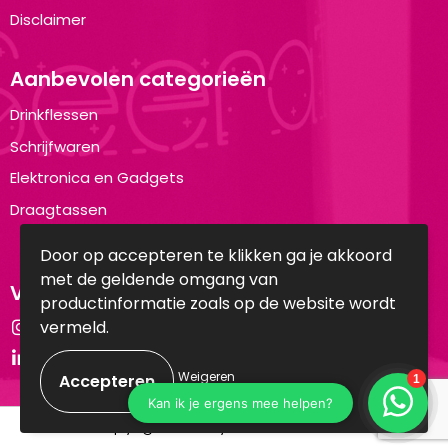
Disclaimer
Aanbevolen categorieën
Drinkflessen
Schrijfwaren
Elektronica en Gadgets
Draagtassen
Door op accepteren te klikken ga je akkoord
met de geldende omgang van
Volg ons op:
productinformatie zoals op de website wordt
vermeld.
Instagram
LinkedIn
Weigeren
© Copyright Brandyourwear.com 2025