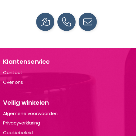
Klantenservice
Contact
Over ons
Veilig winkelen
Algemene voorwaarden
Privacyverklaring
Cookiebeleid