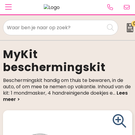
Textiel
Paraplu's
MyKit
beschermingskit
Caps & Beanies
Tassen
Beschermingskit handig om thuis te bewaren, in de
auto, of om mee te nemen op vakantie. Inhoud van de
Drinkwaren
kit: 1 mondmasker, 4 handreinigende doekjes e
...
Schrijfwaren
Elektronica & gadgets
Kantoorartikelen