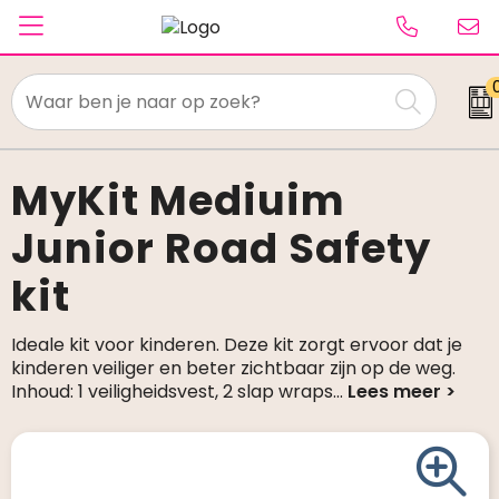
Textiel
Paraplu's
MyKit Mediuim
Junior Road Safety
Caps & Beanies
kit
Tassen
Drinkwaren
Ideale kit voor kinderen. Deze kit zorgt ervoor dat je
kinderen veiliger en beter zichtbaar zijn op de weg.
Schrijfwaren
Inhoud: 1 veiligheidsvest, 2 slap wraps
...
Elektronica & gadgets
Kantoorartikelen