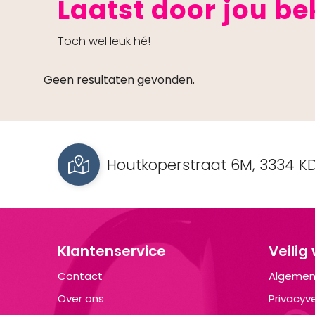
Laatst door jou b
Toch wel leuk hé!
Geen resultaten gevonden.
Houtkoperstraat 6M, 3334 KD
Klantenservice
Veilig
Contact
Algemen
Over ons
Privacyve