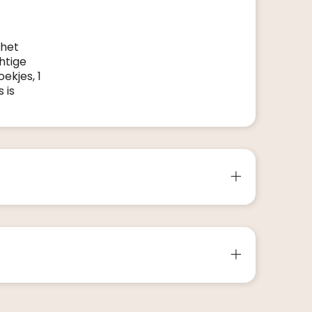
 het
htige
ekjes, 1
 is