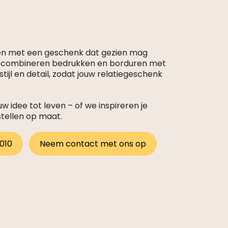
en met een geschenk dat gezien mag
s combineren bedrukken en borduren met
tijl en detail, zodat jouw relatiegeschenk
 idee tot leven – of we inspireren je
stellen op maat.
 010
Neem contact met ons op