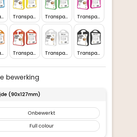
Transparant blauw
Transparant geel
Transparant groen
Transparant magenta
Transparant oranje
Transparant rood
Transparant wit
Transparant zwart
 je bewerking
ijde (90x127mm)
Onbewerkt
Full colour