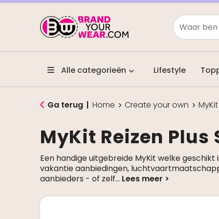
Alle categorieën
Lifestyle
Top
Ga terug
|
Home
Create your own
MyKit
MyKit Reizen Plus 
Een handige uitgebreide MyKit welke geschikt i
vakantie aanbiedingen, luchtvaartmaatschapp
aanbieders - of zelf
...