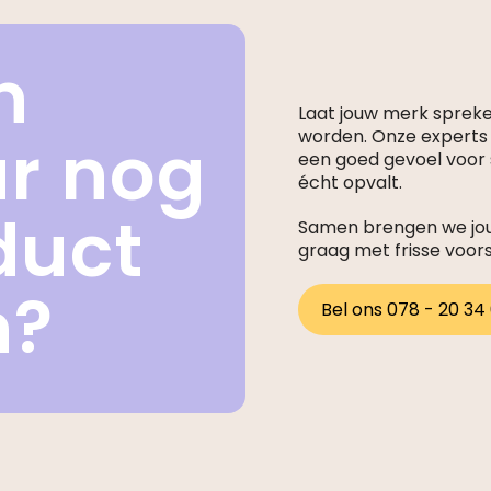
n
Laat jouw merk sprek
ar nog
worden. Onze expert
een goed gevoel voor s
écht opvalt.
duct
Samen brengen we jouw
graag met frisse voor
n?
Bel ons 078 - 20 34