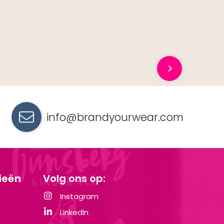
info@brandyourwear.com
ieën
Volg ons op:
Instagram
LinkedIn