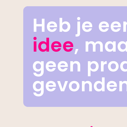
Heb je ee
idee
, ma
geen pro
gevonde