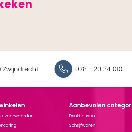
ekeken
 Zwijndrecht
078 - 20 34 010
 winkelen
Aanbevolen categor
e voorwaarden
Drinkflessen
rklaring
Schrijfwaren