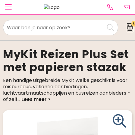
Textiel
Paraplu's
MyKit Reizen Plus Set
met papieren stazak
Caps & Beanies
Tassen
Een handige uitgebreide MyKit welke geschikt is voor
reisbureaus, vakantie aanbiedingen,
Drinkwaren
luchtvaartmaatschappijen en busreizen aanbieders -
of zelf
...
Schrijfwaren
Elektronica & gadgets
Kantoorartikelen