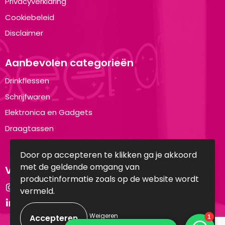
Privacyverklaring
Cookiebeleid
Disclaimer
Aanbevolen categorieën
Drinkflessen
Schrijfwaren
Elektronica en Gadgets
Draagtassen
Door op accepteren te klikken ga je akkoord
met de geldende omgang van
Volg ons op:
productinformatie zoals op de website wordt
Instagram
vermeld.
LinkedIn
Weigeren