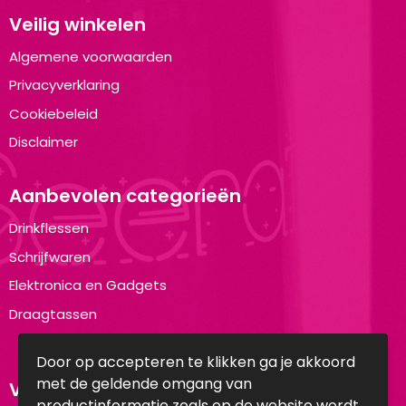
Veilig winkelen
Algemene voorwaarden
Privacyverklaring
Cookiebeleid
Disclaimer
Aanbevolen categorieën
Drinkflessen
Schrijfwaren
Elektronica en Gadgets
Draagtassen
Door op accepteren te klikken ga je akkoord
met de geldende omgang van
Volg ons op:
productinformatie zoals op de website wordt