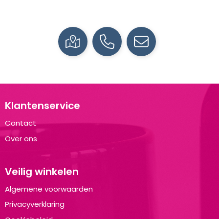
Klantenservice
Contact
Over ons
Veilig winkelen
Algemene voorwaarden
Privacyverklaring