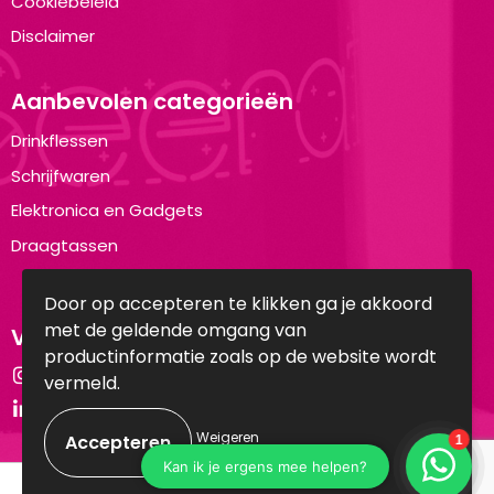
Cookiebeleid
Disclaimer
Aanbevolen categorieën
Drinkflessen
Schrijfwaren
Elektronica en Gadgets
Draagtassen
Door op accepteren te klikken ga je akkoord
met de geldende omgang van
Volg ons op:
productinformatie zoals op de website wordt
Instagram
vermeld.
LinkedIn
Weigeren
© Copyright Brandyourwear.com 2025