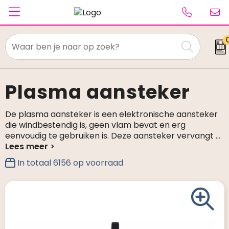
Textiel
Paraplu's
Plasma aansteker
Caps & Beanies
De plasma aansteker is een elektronische aansteker
die windbestendig is, geen vlam bevat en erg
Tassen
eenvoudig te gebruiken is. Deze aansteker vervangt
...
Drinkwaren
In totaal
6156
op voorraad
Schrijfwaren
Elektronica & gadgets
Kantoorartikelen