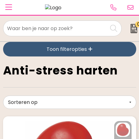
Textiel
Toon filteropties
Paraplu's
Caps & Beanies
Anti-stress harten
Tassen
Drinkwaren
Schrijfwaren
Elektronica & gadgets
Kantoorartikelen