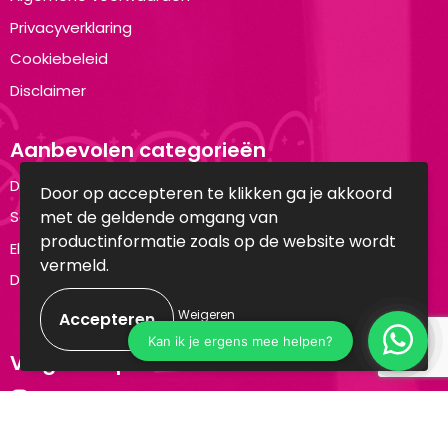
Privacyverklaring
Cookiebeleid
Disclaimer
Aanbevolen categorieën
Drinkflessen
Door op accepteren te klikken ga je akkoord
met de geldende omgang van
Schrijfwaren
productinformatie zoals op de website wordt
Elektronica en Gadgets
vermeld.
Draagtassen
Weigeren
Volg ons op:
Instagram
LinkedIn