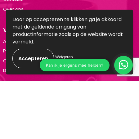
Over ons
Door op accepteren te klikken ga je akkoord
met de geldende omgang van
Veilig winkelen
productinformatie zoals op de website wordt
Algemene voorwaarden
vermeld.
Privacyverklaring
Weigeren
Cookiebeleid
Disclaimer
Aanbevolen categorieën
Drinkflessen
Schrijfwaren
Elektronica en Gadgets
Draagtassen