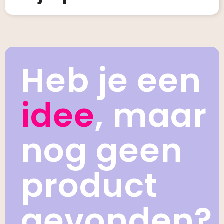
Heb je een
idee
, maar
nog geen
product
gevonden?