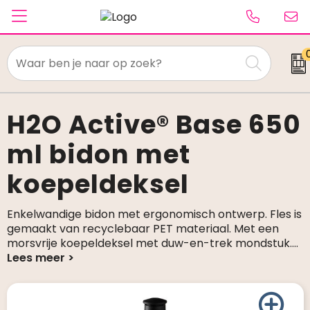
Textiel
Paraplu's
H2O Active® Base 650
ml bidon met
Caps & Beanies
koepeldeksel
Tassen
Drinkwaren
Enkelwandige bidon met ergonomisch ontwerp. Fles is
gemaakt van recyclebaar PET materiaal. Met een
Schrijfwaren
morsvrije koepeldeksel met duw-en-trek mondstuk.
...
Elektronica & gadgets
Kantoorartikelen