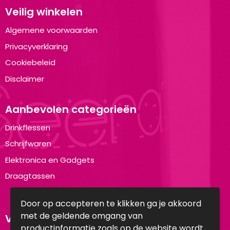
Veilig winkelen
Algemene voorwaarden
Privacyverklaring
Cookiebeleid
Disclaimer
Aanbevolen categorieën
Drinkflessen
Schrijfwaren
Elektronica en Gadgets
Draagtassen
Door op accepteren te klikken ga je akkoord
met de geldende omgang van
Volg ons op:
productinformatie zoals op de website wordt