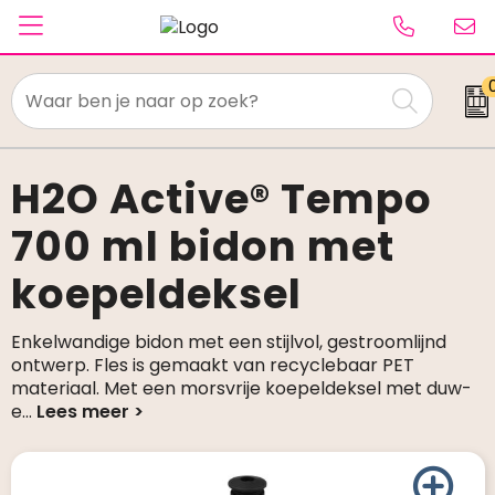
Textiel
Paraplu's
H2O Active® Tempo
700 ml bidon met
Caps & Beanies
koepeldeksel
Tassen
Drinkwaren
Enkelwandige bidon met een stijlvol, gestroomlijnd
ontwerp. Fles is gemaakt van recyclebaar PET
Schrijfwaren
materiaal. Met een morsvrije koepeldeksel met duw-
e
...
Elektronica & gadgets
Kantoorartikelen