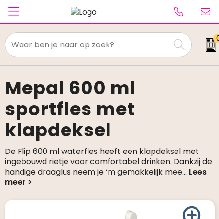
Textiel
Paraplu's
Mepal 600 ml
sportfles met
Caps & Beanies
klapdeksel
Tassen
Drinkwaren
De Flip 600 ml waterfles heeft een klapdeksel met
ingebouwd rietje voor comfortabel drinken. Dankzij de
Schrijfwaren
handige draaglus neem je ‘m gemakkelijk mee
...
Elektronica & gadgets
Kantoorartikelen