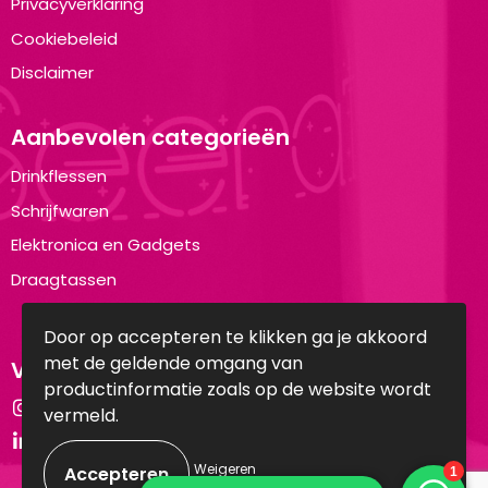
Privacyverklaring
Cookiebeleid
Disclaimer
Aanbevolen categorieën
Drinkflessen
Schrijfwaren
Elektronica en Gadgets
Draagtassen
Door op accepteren te klikken ga je akkoord
met de geldende omgang van
Volg ons op:
productinformatie zoals op de website wordt
Instagram
vermeld.
LinkedIn
Weigeren