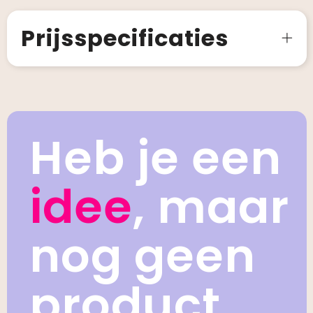
Prijsspecificaties
Heb je een
idee
, maar
nog geen
product