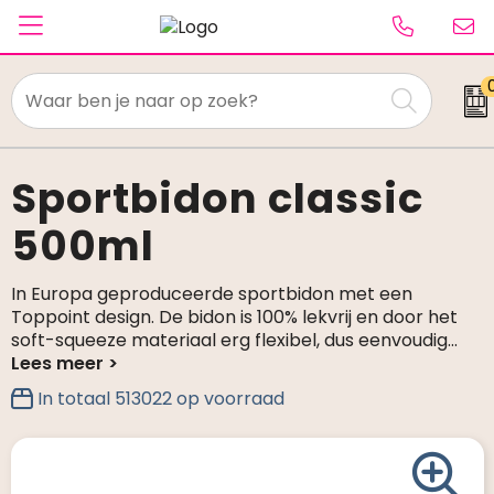
Textiel
Paraplu's
Sportbidon classic
500ml
Caps & Beanies
Tassen
In Europa geproduceerde sportbidon met een
Toppoint design. De bidon is 100% lekvrij en door het
Drinkwaren
soft-squeeze materiaal erg flexibel, dus eenvoudig
...
Schrijfwaren
In totaal
513022
op voorraad
Elektronica & gadgets
Kantoorartikelen