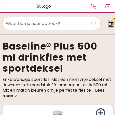
Textiel
Paraplu's
Baseline® Plus 500
ml drinkfles met
Caps & Beanies
sportdeksel
Tassen
Drinkwaren
Enkelwandige sportfles. Met een morsvrije deksel met
duw-en-trek mondstuk. Volumecapaciteit is 500 ml.
Schrijfwaren
Mix en match kleuren om je perfecte fles te
...
Elektronica & gadgets
Kantoorartikelen