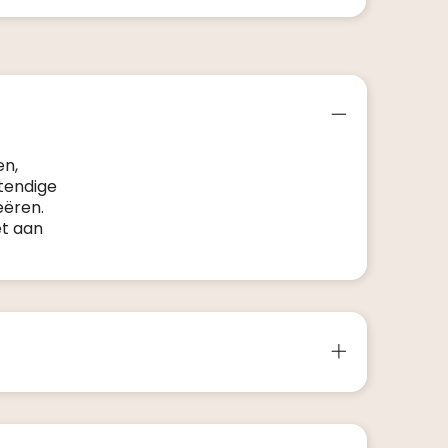
en,
tendige
eëren.
et aan