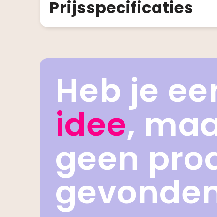
Prijsspecificaties
Heb je ee
idee
, ma
geen pro
gevonde