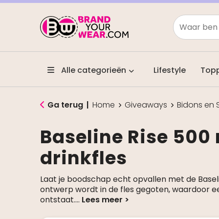
Alle categorieën
Lifestyle
Top
Ga terug
|
Home
Giveaways
Bidons en 
Baseline Rise 500
drinkfles
Laat je boodschap echt opvallen met de Baseli
ontwerp wordt in de fles gegoten, waardoor ee
ontstaat.
...