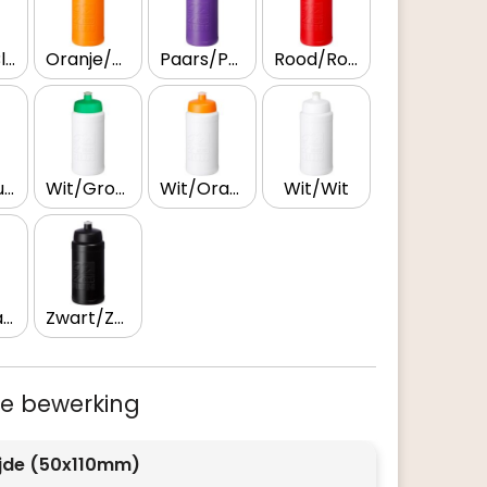
Blauw/Blauw
Oranje/Oranje
Paars/Paars
Rood/Rood
Wit/Blauw
Wit/Groen
Wit/Oranje
Wit/Wit
Wit/Zwart
Zwart/Zwart
 je bewerking
ijde (50x110mm)