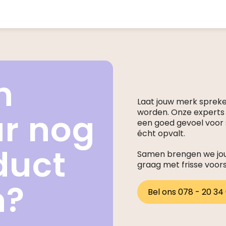
n
Laat jouw merk sprek
ar nog
worden. Onze expert
een goed gevoel voor s
écht opvalt.
duct
Samen brengen we jouw
graag met frisse voor
n?
Bel ons 078 - 20 34