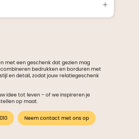
en met een geschenk dat gezien mag
s combineren bedrukken en borduren met
tijl en detail, zodat jouw relatiegeschenk
 idee tot leven – of we inspireren je
stellen op maat.
 010
Neem contact met ons op