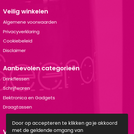
Veilig winkelen
Algemene voorwaarden
Privacyverklaring
Cookiebeleid
Disclaimer
Aanbevolen categorieën
Drinkflessen
Schrijfwaren
Elektronica en Gadgets
Draagtassen
Door op accepteren te klikken ga je akkoord
met de geldende omgang van
Volg ons op: