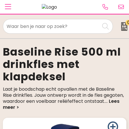
Textiel
Paraplu's
Baseline Rise 500 ml
drinkfles met
Caps & Beanies
klapdeksel
Tassen
Drinkwaren
Laat je boodschap echt opvallen met de Baseline
Rise drinkfles. Jouw ontwerp wordt in de fles gegoten,
Schrijfwaren
waardoor een voelbaar reliëfeffect ontstaat.
...
Elektronica & gadgets
Kantoorartikelen