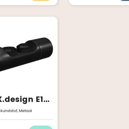
SCX.design E19 Bluetooth® oordopjes
kunststof, Metaal