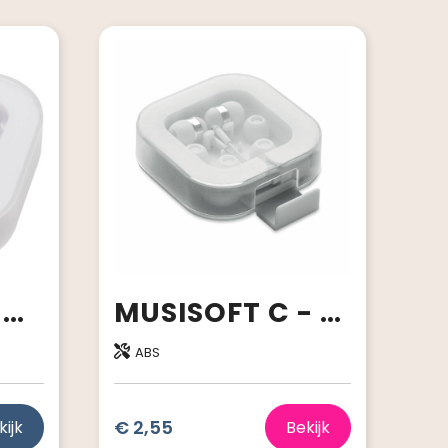
Dofida bedrade Type-C oordopjes met opbergdoos van gerecycled plastic
MUSISOFT C - Oordopjes met USB-C-aansl.
ABS
€ 2,55
kijk
Bekijk