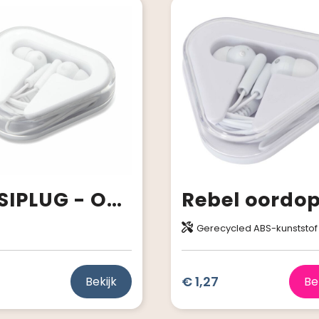
MUSIPLUG - Oordopjes in PS doosje
Gerecycled ABS-kunststof
€ 1,27
Bekijk
Be