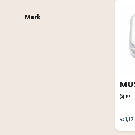
Merk
PS
€ 1,17