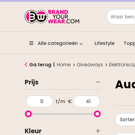
Alle categorieën
Lifestyle
Top
Ga terug
|
Home
Giveaways
Elektronic
Aud
Prijs
t/m
€
Kleur