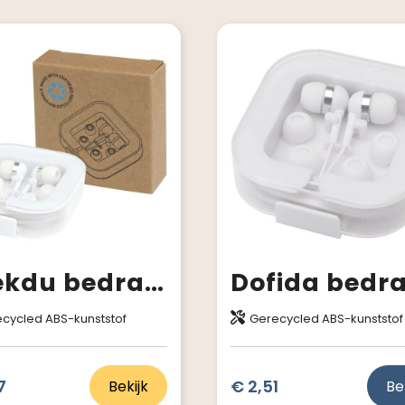
Baekdu bedrade Type-C headset met opbergdoos van gerecycled plastic
cycled ABS-kunststof
Gerecycled ABS-kunststof
7
€ 2,51
Bekijk
Be