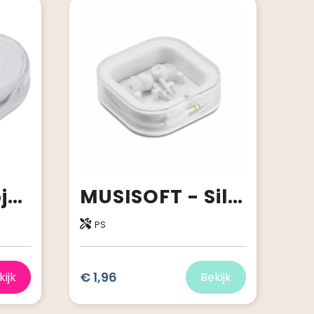
Rebel oordopjes met opbergdoos van gerecycled plastic
MUSISOFT - Siliconen oordopjes in doosje
PS
€ 1,96
kijk
Bekijk