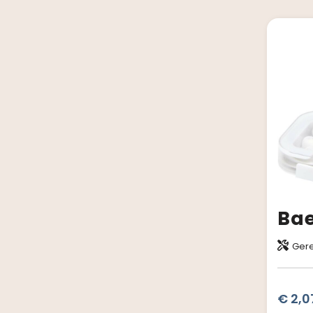
Gere
€ 2,0