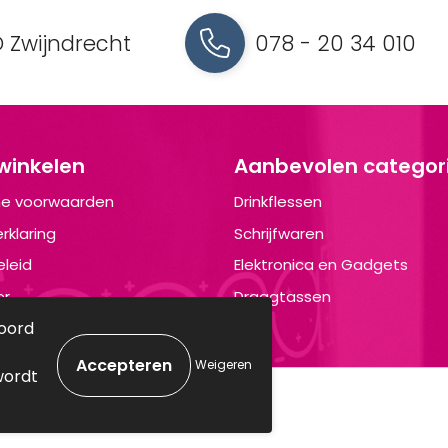
 Zwijndrecht
078 - 20 34 010
 winkelen
Aanbevolen categor
e voorwaarden
Drinkflessen
rklaring
Schrijfwaren
leid
Elektronica en Gadgets
er
Draagtassen
koord
Weigeren
wordt