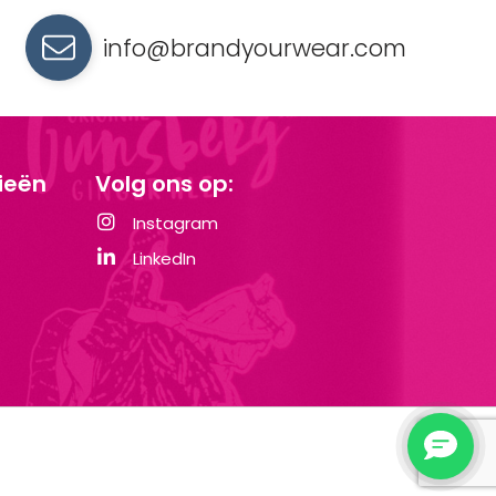
info@brandyourwear.com
ieën
Volg ons op:
Instagram
LinkedIn