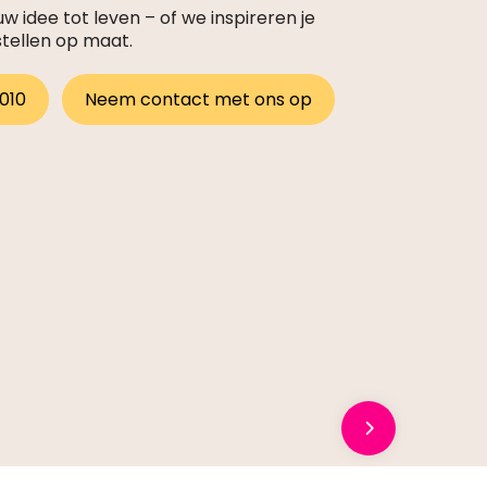
 idee tot leven – of we inspireren je
stellen op maat.
 010
Neem contact met ons op