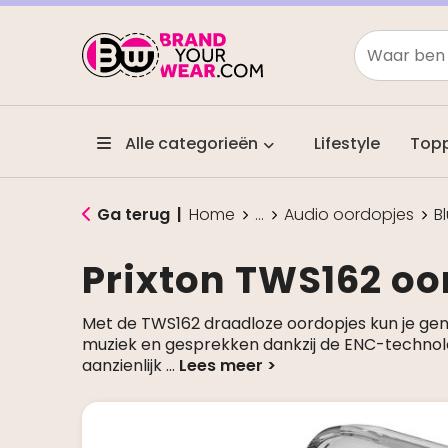
Alle categorieën
Lifestyle
Top
Ga terug
|
Home
...
Audio oordopjes
B
Prixton TWS162 oo
Met de TWS162 draadloze oordopjes kun je geni
muziek en gesprekken dankzij de ENC-technolog
aanzienlijk
...