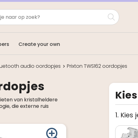
pers
Create your own
luetooth audio oordopjes
Prixton TWS162 oordopjes
rdopjes
Kies
eten van kristalheldere
ie, die externe ruis
1. Kies 