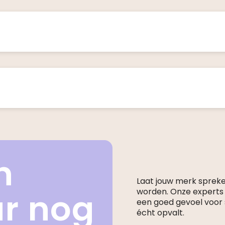
n
Laat jouw merk sprek
ar nog
worden. Onze expert
een goed gevoel voor s
écht opvalt.