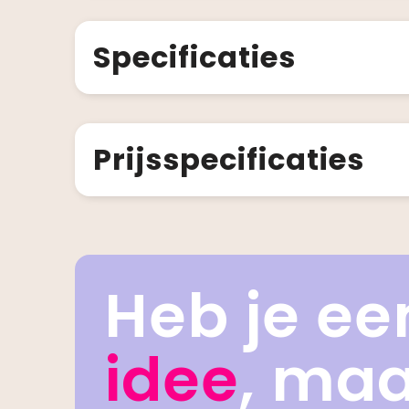
Specificaties
Prijsspecificaties
Heb je ee
idee
, ma