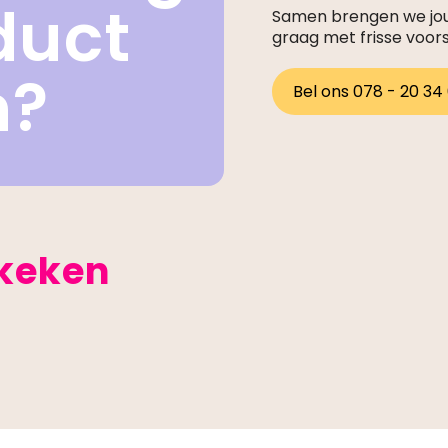
duct
Samen brengen we jouw
graag met frisse voor
n?
Bel ons 078 - 20 34
ekeken