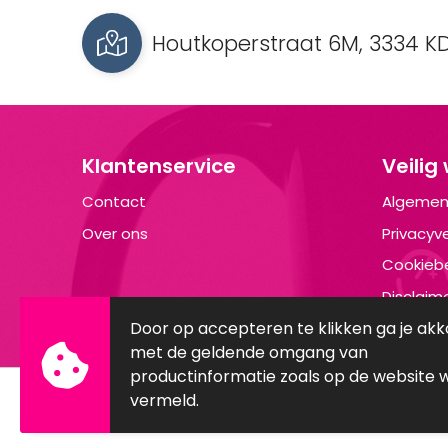
Houtkoperstraat 6M, 3334 KD
Klantenservice
Veilig
Contact
Algemen
Over ons
Privacyve
Cookiebe
Disclaim
Door op accepteren te klikken ga je ak
met de geldende omgang van
productinformatie zoals op de website 
vermeld.
© Copyright Brandyourwear.com 2025