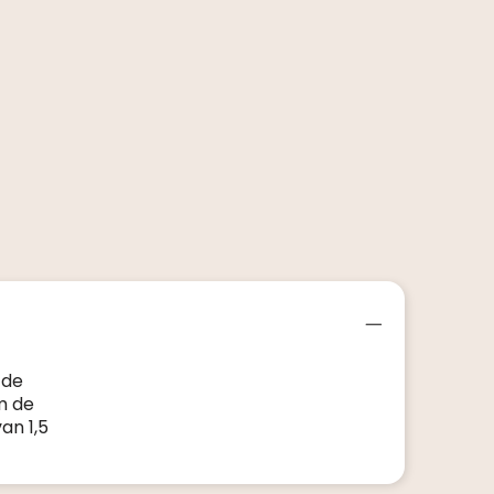
 de
m de
an 1,5