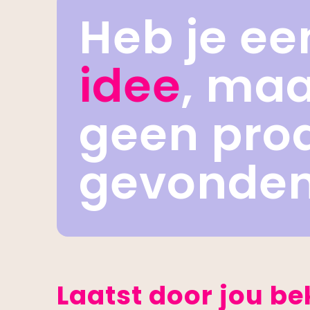
Heb je ee
idee
, ma
geen pro
gevonde
Laatst door jou b