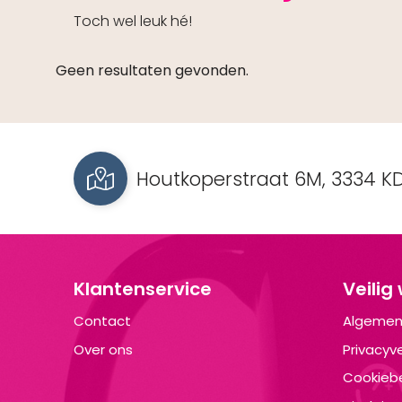
Toch wel leuk hé!
Geen resultaten gevonden.
Houtkoperstraat 6M, 3334 KD
Klantenservice
Veilig
Contact
Algemen
Over ons
Privacyve
Cookiebe