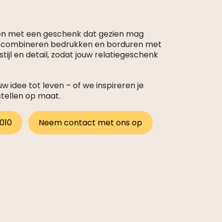
en met een geschenk dat gezien mag
s combineren bedrukken en borduren met
tijl en detail, zodat jouw relatiegeschenk
 idee tot leven – of we inspireren je
stellen op maat.
 010
Neem contact met ons op