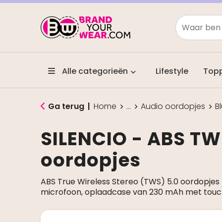
Alle categorieën
Lifestyle
Top
Ga terug
|
Home
...
Audio oordopjes
B
SILENCIO - ABS TW
oordopjes
ABS True Wireless Stereo (TWS) 5.0 oordopje
microfoon, oplaadcase van 230 mAh met touc