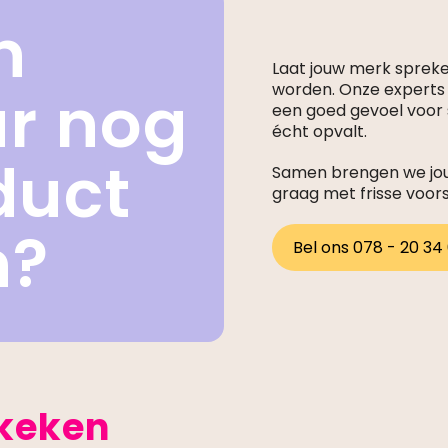
n
Laat jouw merk sprek
ar nog
worden. Onze expert
een goed gevoel voor s
écht opvalt.
duct
Samen brengen we jouw
graag met frisse voor
n?
Bel ons 078 - 20 34
ekeken