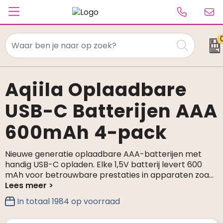
Textiel
Paraplu's
Aqiila Oplaadbare
USB-C Batterijen AAA
Caps & Beanies
600mAh 4-pack
Tassen
Drinkwaren
Nieuwe generatie oplaadbare AAA-batterijen met
handig USB-C opladen. Elke 1,5V batterij levert 600
Schrijfwaren
mAh voor betrouwbare prestaties in apparaten zoa
...
Elektronica & gadgets
In totaal
1984
op voorraad
Kantoorartikelen