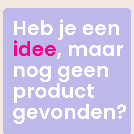
Heb je een
idee
, maar
nog geen
product
gevonden?