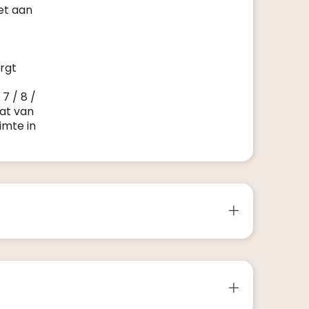
et aan
rgt
7 / 8 /
at van
imte in