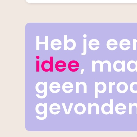
Heb je ee
idee
, ma
geen pro
gevonde