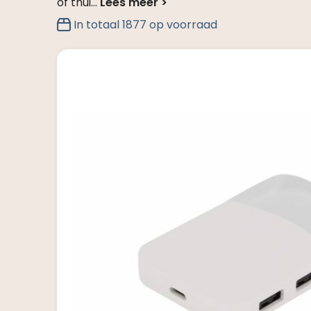
of thui
...
In totaal
1877
op voorraad