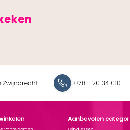
ekeken
 Zwijndrecht
078 - 20 34 010
 winkelen
Aanbevolen categor
e voorwaarden
Drinkflessen