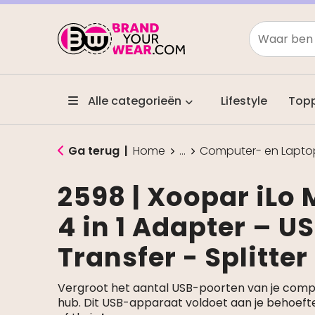
Alle categorieën
Lifestyle
Top
Ga terug
|
Home
...
Computer- en Lapto
2598 | Xoopar iLo
4 in 1 Adapter – U
Transfer - Splitter
Vergroot het aantal USB-poorten van je comp
hub. Dit USB-apparaat voldoet aan je behoefte