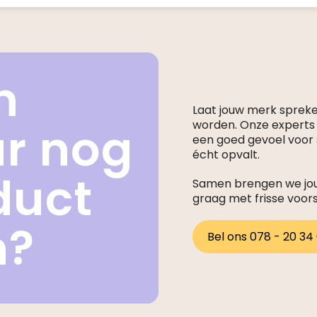
n
Laat jouw merk sprek
ar nog
worden. Onze expert
een goed gevoel voor s
écht opvalt.
duct
Samen brengen we jouw
graag met frisse voor
n?
Bel ons 078 - 20 34