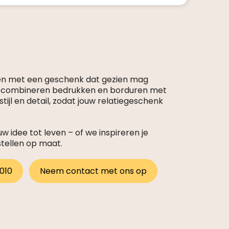
en met een geschenk dat gezien mag
s combineren bedrukken en borduren met
tijl en detail, zodat jouw relatiegeschenk
 idee tot leven – of we inspireren je
stellen op maat.
 010
Neem contact met ons op