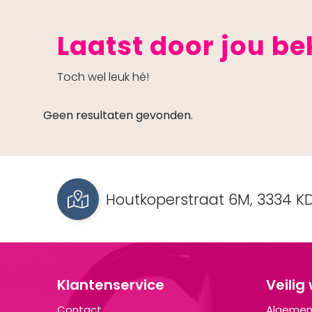
Laatst door jou b
Toch wel leuk hé!
Geen resultaten gevonden.
Houtkoperstraat 6M, 3334 KD
Klantenservice
Veilig
Contact
Algemen