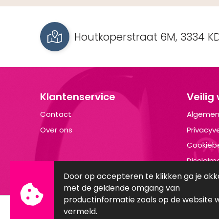
Houtkoperstraat 6M, 3334 KD
Klantenservice
Veilig
Contact
Algemen
Over ons
Privacyve
Cookiebe
Disclaim
Door op accepteren te klikken ga je ak
met de geldende omgang van
productinformatie zoals op de website 
vermeld.
© Copyright Brandyourwear.com 2025