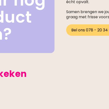
ar nog
écht opvalt.
duct
Samen brengen we jouw
graag met frisse voor
n?
Bel ons 078 - 20 34
ekeken