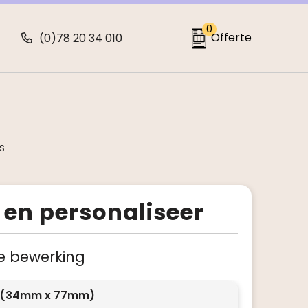
0
Offerte
(0)78 20 34 010
s
 en personaliseer
 je bewerking
 1 (34mm x 77mm)