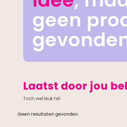
idee
, ma
geen pro
gevonde
Laatst door jou b
Toch wel leuk hé!
Geen resultaten gevonden.