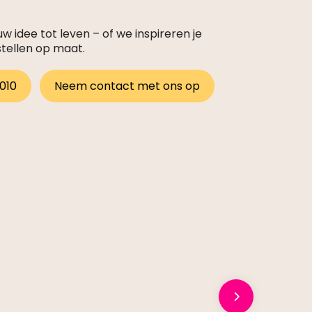
 idee tot leven – of we inspireren je
stellen op maat.
 010
Neem contact met ons op