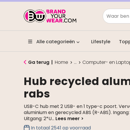
Alle categorieën
Lifestyle
Top
Ga terug
|
Home
...
Computer- en Lapto
Hub recycled alu
rabs
USB-C hub met 2 USB- en 1 type-c poort. Ver
aluminium en gerecycled ABS (R-ABS). Ingang: 
Uitgang: 2*U
...
In totaal
2541
op voorraad