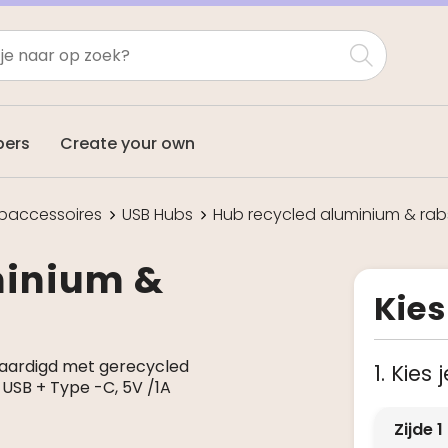
pers
Create your own
paccessoires
USB Hubs
Hub recycled aluminium & rab
minium &
Kies
vaardigd met gerecycled
1. Kies
USB + Type -C, 5V /1A
Zijde