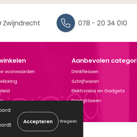
 Zwijndrecht
078 - 20 34 010
 winkelen
Aanbevolen categor
e voorwaarden
Drinkflessen
rklaring
Schrijfwaren
leid
Elektronica en Gadgets
er
Draagtassen
koord
Weigeren
wordt