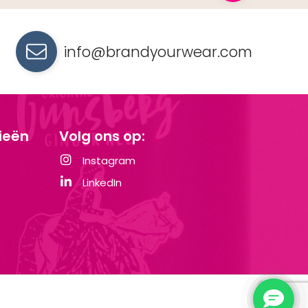
info@brandyourwear.com
ieën
Volg ons op:
Instagram
LinkedIn