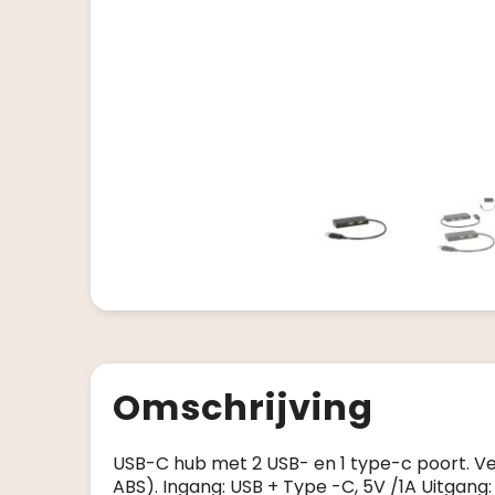
Omschrijving
USB-C hub met 2 USB- en 1 type-c poort. V
ABS). Ingang: USB + Type -C, 5V /1A Uitgan