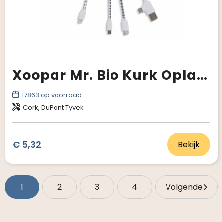
Xoopar Mr. Bio Kurk Oplaadkabel
17863
op voorraad
Cork, DuPont Tyvek
€ 5,32
Bekijk
1
2
3
4
Volgende