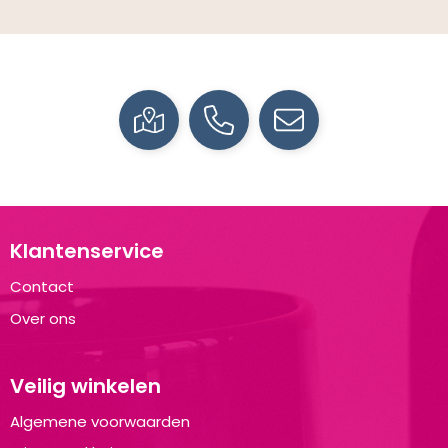
Klantenservice
Contact
Over ons
Veilig winkelen
Algemene voorwaarden