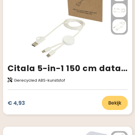
Citala 5-in-1 150 cm datasynchronisatie- en 27 W snellaadkabel van gerecycled plastic
Gerecycled ABS-kunststof
€ 4,93
Bekijk