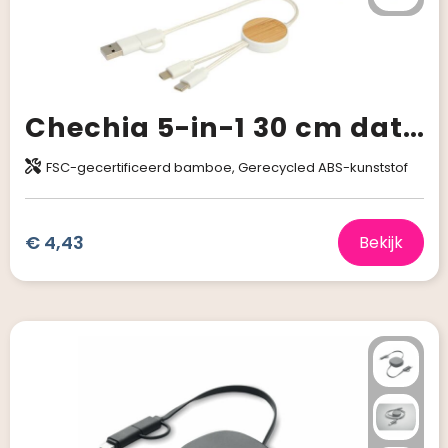
Chechia 5-in-1 30 cm datasynchronisatie- en 27 W snellaadkabel van gerecycled plastic met bamboe details
FSC-gecertificeerd bamboe, Gerecycled ABS-kunststof
€ 4,43
Bekijk