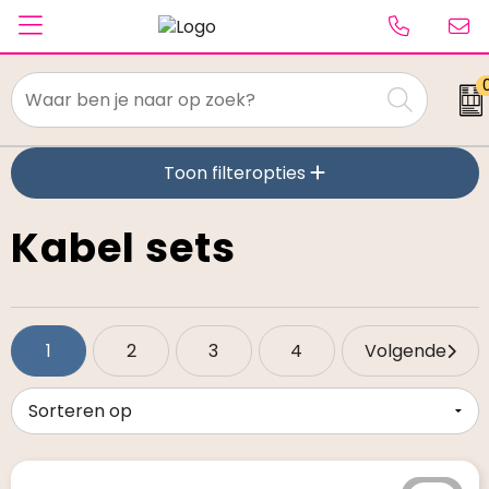
Textiel
Toon filteropties
Paraplu's
Caps & Beanies
Kabel sets
Tassen
Drinkwaren
1
2
3
4
Volgende
Schrijfwaren
Elektronica & gadgets
Kantoorartikelen