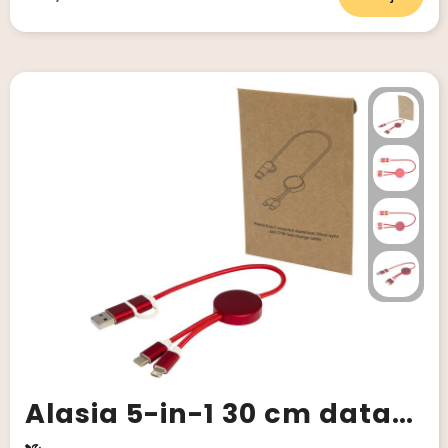
Alasia 5-in-1 30 cm datasynchronisatie- en 27 W snellaadkabel van gerecycled aluminium en plastic