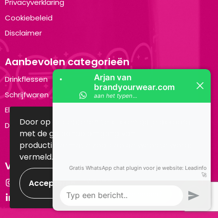
Privacyverklaring
Cookiebeleid
Disclaimer
Aanbevolen categorieën
Drinkflessen
Schrijfwaren
Elektronica en Gadgets
Door op accepteren te klikken ga je akkoord
Draagtassen
met de geldende omgang van
productinformatie zoals op de website wordt
vermeld.
Volg ons op:
Weigeren
Instagram
LinkedIn