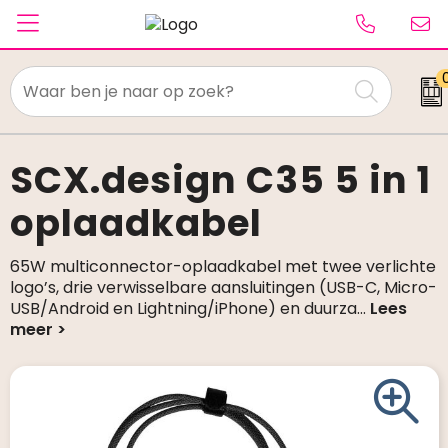
Textiel
Paraplu's
SCX.design C35 5 in 1
oplaadkabel
Caps & Beanies
Tassen
65W multiconnector-oplaadkabel met twee verlichte
logo’s, drie verwisselbare aansluitingen (USB-C, Micro-
Drinkwaren
USB/Android en Lightning/iPhone) en duurza
...
Schrijfwaren
Elektronica & gadgets
Kantoorartikelen