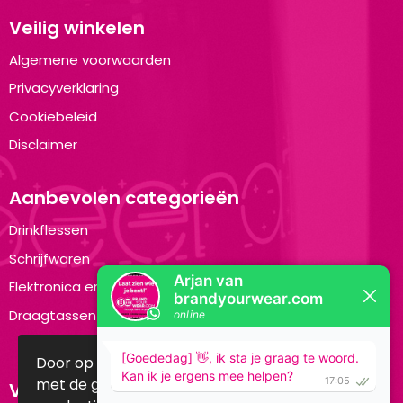
Veilig winkelen
Algemene voorwaarden
Privacyverklaring
Cookiebeleid
Disclaimer
Aanbevolen categorieën
Drinkflessen
Schrijfwaren
Elektronica en Gadgets
Draagtassen
Door op accepteren te klikken ga je akkoord
met de geldende omgang van
Volg ons op: