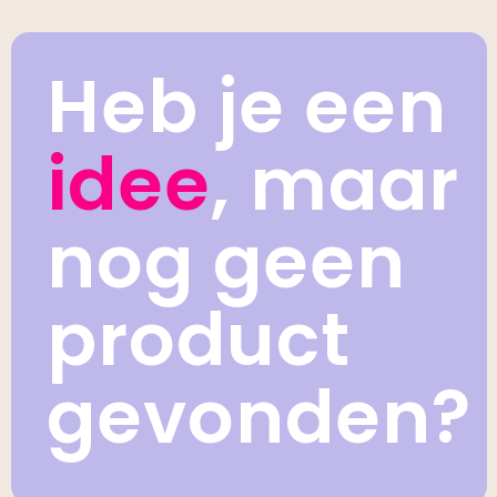
Heb je een
idee
, maar
nog geen
product
gevonden?