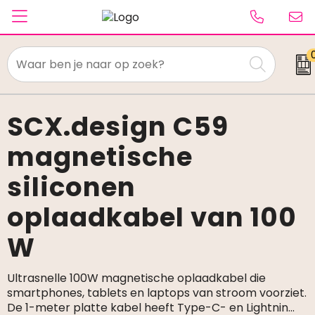
Textiel
Paraplu's
SCX.design C59
magnetische
Caps & Beanies
siliconen
Tassen
oplaadkabel van 100
Drinkwaren
W
Schrijfwaren
Elektronica & gadgets
Ultrasnelle 100W magnetische oplaadkabel die
smartphones, tablets en laptops van stroom voorziet.
De 1-meter platte kabel heeft Type-C- en Lightnin
...
Kantoorartikelen