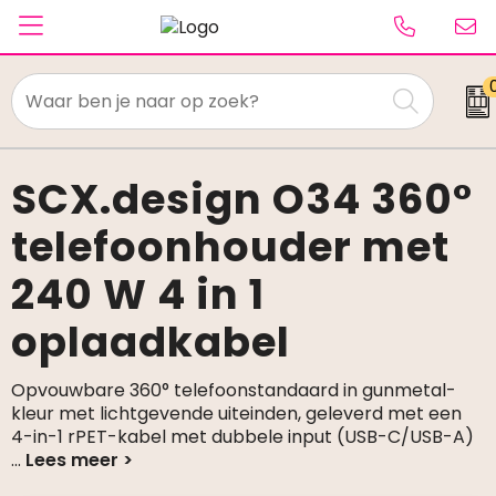
Textiel
Paraplu's
SCX.design O34 360°
telefoonhouder met
Caps & Beanies
240 W 4 in 1
Tassen
oplaadkabel
Drinkwaren
Schrijfwaren
Opvouwbare 360° telefoonstandaard in gunmetal-
kleur met lichtgevende uiteinden, geleverd met een
4-in-1 rPET-kabel met dubbele input (USB-C/USB-A)
Elektronica & gadgets
...
Kantoorartikelen