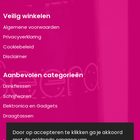
Veilig winkelen
Algemene voorwaarden
Privacyverklaring
Cookiebeleid
Disclaimer
Aanbevolen categorieën
Drinkflessen
Schrijfwaren
Elektronica en Gadgets
Draagtassen
Door op accepteren te klikken ga je akkoord
met de geldende omgang van