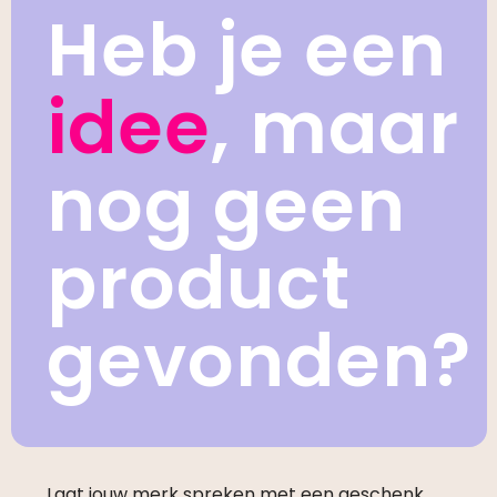
Heb je een
idee
, maar
nog geen
product
gevonden?
Laat jouw merk spreken met een geschenk