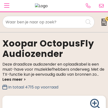
Textiel
Paraplu's
Xoopar OctopusFly
Audiozender
Caps & Beanies
Tassen
Deze draadloze audiozender en oplaadkabel is een
must-have voor muziekliefhebbers onderweg. Met de
Drinkwaren
TX-functie kun je eenvoudig audio van bronnen zo
...
Schrijfwaren
In totaal
4715
op voorraad
Elektronica & gadgets
Kantoorartikelen