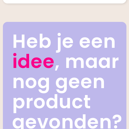
Heb je een
idee
, maar
nog geen
product
gevonden?