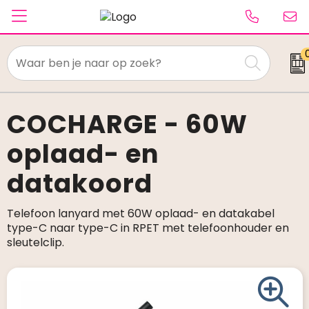
Textiel
Paraplu's
COCHARGE - 60W
oplaad- en
Caps & Beanies
datakoord
Tassen
Drinkwaren
Telefoon lanyard met 60W oplaad- en datakabel
type-C naar type-C in RPET met telefoonhouder en
Schrijfwaren
sleutelclip.
Elektronica & gadgets
Kantoorartikelen