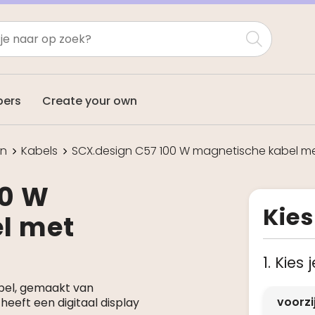
pers
Create your own
en
Kabels
SCX.design C57 100 W magnetische kabel me
00 W
Kies
l met
1. Kies
bel, gemaakt van
voorz
eeft een digitaal display