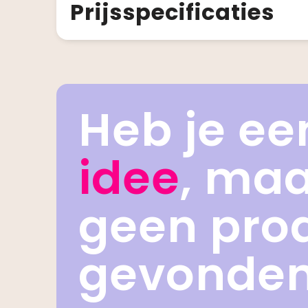
Prijsspecificaties
Heb je ee
idee
, ma
geen pro
gevonde