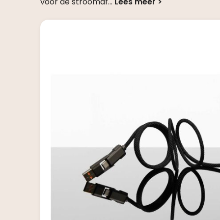
voor de stroomaf
...