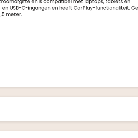
stroomafgifte en is compatibel met laptops, tablets en
en USB-C-ingangen en heeft CarPlay-functionaliteit. G
1,5 meter.