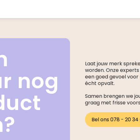
n
Laat jouw merk sprek
ar nog
worden. Onze expert
een goed gevoel voor s
écht opvalt.
duct
Samen brengen we jouw
graag met frisse voor
n?
Bel ons 078 - 20 34