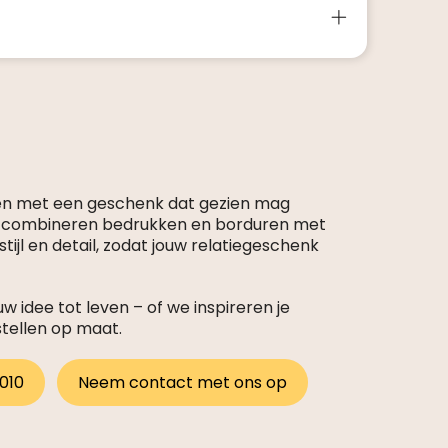
en met een geschenk dat gezien mag
s combineren bedrukken en borduren met
tijl en detail, zodat jouw relatiegeschenk
 idee tot leven – of we inspireren je
stellen op maat.
 010
Neem contact met ons op