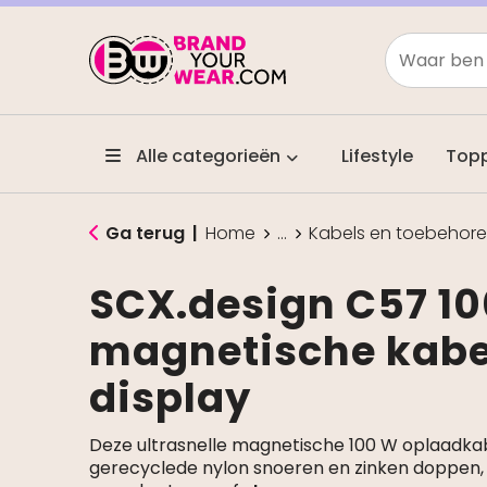
Alle categorieën
Lifestyle
Top
Ga terug
|
Home
...
Kabels en toebehor
SCX.design C57 1
magnetische kabe
display
Deze ultrasnelle magnetische 100 W oplaadka
gerecyclede nylon snoeren en zinken doppen, h