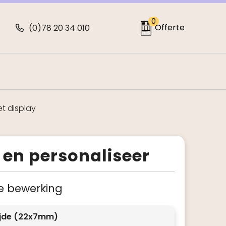
0
Offerte
(0)78 20 34 010
t display
 en personaliseer
 je bewerking
ijde (22x7mm)