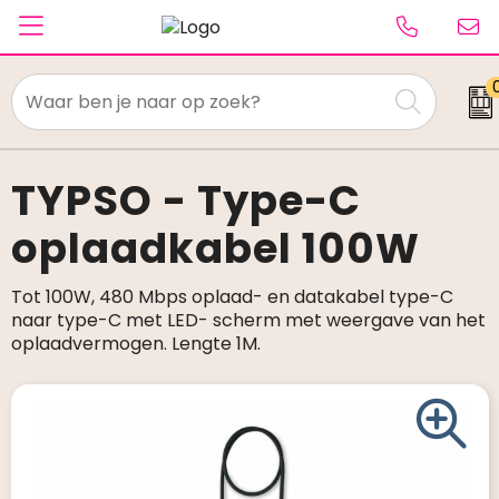
Textiel
Paraplu's
TYPSO - Type-C
oplaadkabel 100W
Caps & Beanies
Tassen
Tot 100W, 480 Mbps oplaad- en datakabel type-C
naar type-C met LED- scherm met weergave van het
Drinkwaren
oplaadvermogen. Lengte 1M.
Schrijfwaren
Elektronica & gadgets
Kantoorartikelen