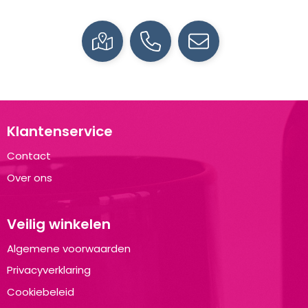
Klantenservice
Contact
Over ons
Veilig winkelen
Algemene voorwaarden
Privacyverklaring
Cookiebeleid