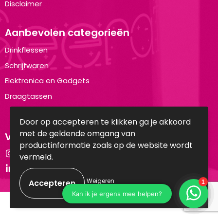
Disclaimer
Aanbevolen categorieën
Drinkflessen
Schrijfwaren
Elektronica en Gadgets
Draagtassen
Door op accepteren te klikken ga je akkoord
met de geldende omgang van
Volg ons op:
productinformatie zoals op de website wordt
Instagram
vermeld.
LinkedIn
Weigeren
© Copyright Brandyourwear.com 2025