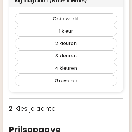
Big plug side 1 (6 mm x 15mm)
Onbewerkt
1
2
3
4
Graveren
2. Kies je aantal
Prijsopgave