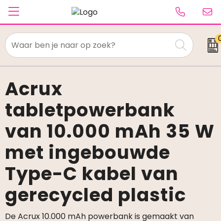
Textiel
Paraplu's
Acrux
tabletpowerbank
Caps & Beanies
van 10.000 mAh 35 W
Tassen
met ingebouwde
Drinkwaren
Type-C kabel van
Schrijfwaren
gerecycled plastic
Elektronica & gadgets
De Acrux 10.000 mAh powerbank is gemaakt van
Kantoorartikelen