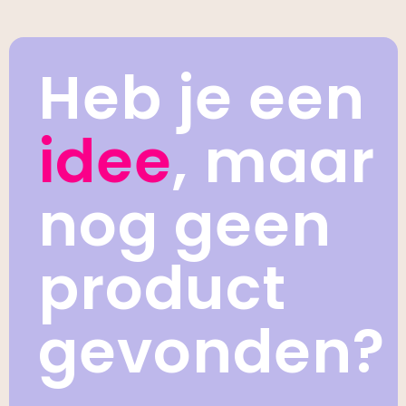
Heb je een
idee
, maar
nog geen
product
gevonden?