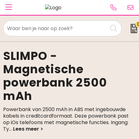
Textiel
Paraplu's
SLIMPO -
Magnetische
Caps & Beanies
powerbank 2500
Tassen
mAh
Drinkwaren
Schrijfwaren
Powerbank van 2500 mAh in ABS met ingebouwde
kabels in creditcardformaat. Deze powerbank past
op iOs telefoons met magnetische functies. Ingang:
Elektronica & gadgets
Ty
...
Kantoorartikelen