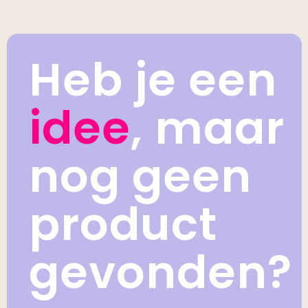
Heb je een
idee
, maar
nog geen
product
gevonden?