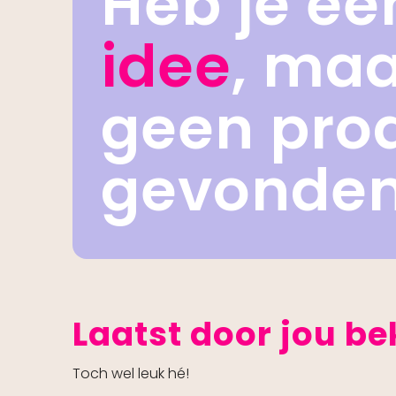
Heb je ee
idee
, ma
geen pro
gevonde
Laatst door jou b
Toch wel leuk hé!