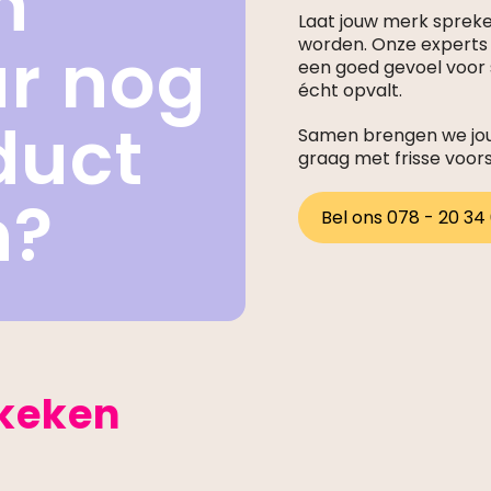
n
Laat jouw merk sprek
ar nog
worden. Onze expert
een goed gevoel voor s
écht opvalt.
duct
Samen brengen we jouw
graag met frisse voor
n?
Bel ons 078 - 20 34
ekeken