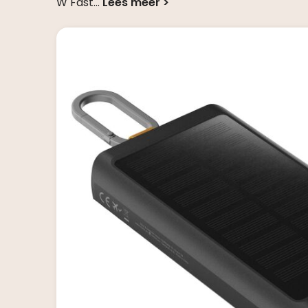
W Fast
...