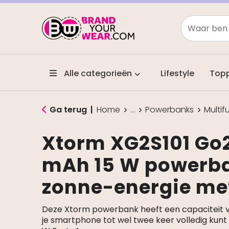
Alle categorieën
Lifestyle
Top
Ga terug
|
Home
...
Powerbanks
Multi
Xtorm XG2S101 Go2
mAh 15 W powerb
zonne-energie met
Deze Xtorm powerbank heeft een capaciteit 
je smartphone tot wel twee keer volledig kunt