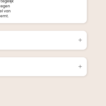
tegelijk
tegen
el van
eemt.