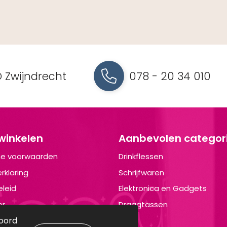
 Zwijndrecht
078 - 20 34 010
 winkelen
Aanbevolen categor
e voorwaarden
Drinkflessen
rklaring
Schrijfwaren
leid
Elektronica en Gadgets
er
Draagtassen
koord