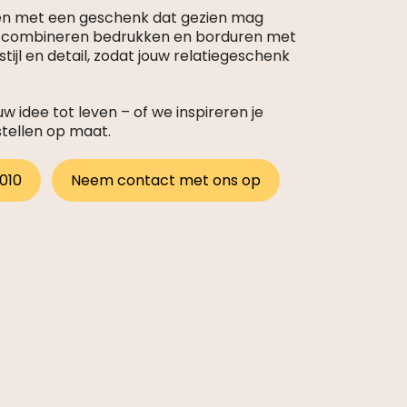
en met een geschenk dat gezien mag
s combineren bedrukken en borduren met
tijl en detail, zodat jouw relatiegeschenk
 idee tot leven – of we inspireren je
stellen op maat.
 010
Neem contact met ons op