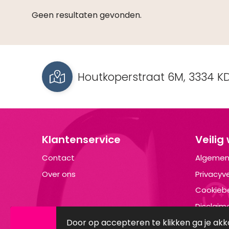
Geen resultaten gevonden.
Houtkoperstraat 6M, 3334 KD
Klantenservice
Veilig
Contact
Algemen
Over ons
Privacyve
Cookiebe
Disclaim
Door op accepteren te klikken ga je ak