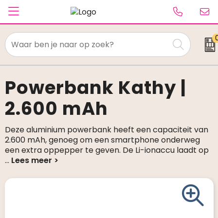
Textiel
Paraplu's
Powerbank Kathy |
2.600 mAh
Caps & Beanies
Tassen
Deze aluminium powerbank heeft een capaciteit van
2.600 mAh, genoeg om een smartphone onderweg
Drinkwaren
een extra oppepper te geven. De Li-ionaccu laadt op
...
Schrijfwaren
Elektronica & gadgets
Kantoorartikelen