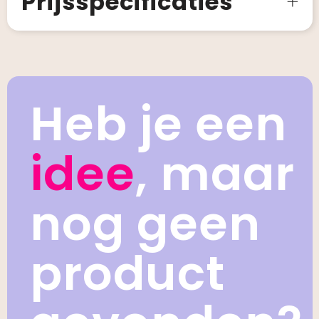
Prijsspecificaties
Heb je een
idee
, maar
nog geen
product