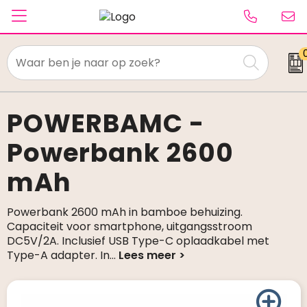
Textiel
Paraplu's
POWERBAMC -
Powerbank 2600
Caps & Beanies
mAh
Tassen
Drinkwaren
Powerbank 2600 mAh in bamboe behuizing.
Capaciteit voor smartphone, uitgangsstroom
Schrijfwaren
DC5V/2A. Inclusief USB Type-C oplaadkabel met
Type-A adapter. In
...
Elektronica & gadgets
Kantoorartikelen