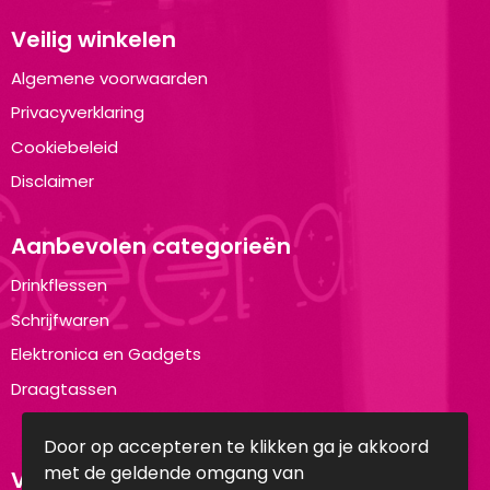
Veilig winkelen
Algemene voorwaarden
Privacyverklaring
Cookiebeleid
Disclaimer
Aanbevolen categorieën
Drinkflessen
Schrijfwaren
Elektronica en Gadgets
Draagtassen
Door op accepteren te klikken ga je akkoord
met de geldende omgang van
Volg ons op: