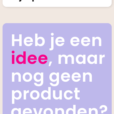
Heb je een
idee
, maar
nog geen
product
gevonden?