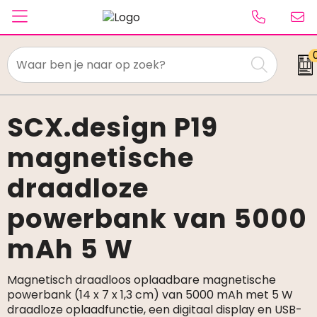
Textiel
Paraplu's
SCX.design P19
magnetische
Caps & Beanies
draadloze
Tassen
powerbank van 5000
Drinkwaren
mAh 5 W
Schrijfwaren
Elektronica & gadgets
Magnetisch draadloos oplaadbare magnetische
powerbank (14 x 7 x 1,3 cm) van 5000 mAh met 5 W
draadloze oplaadfunctie, een digitaal display en USB-
Kantoorartikelen