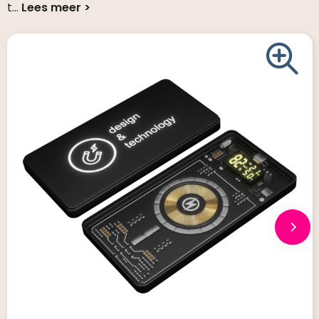
t
...
Giveaways