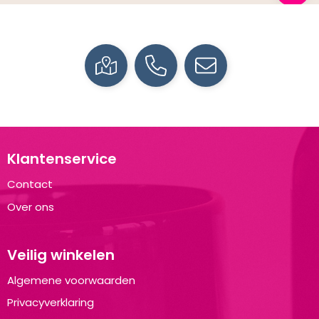
Klantenservice
Contact
Over ons
Veilig winkelen
Algemene voorwaarden
Privacyverklaring