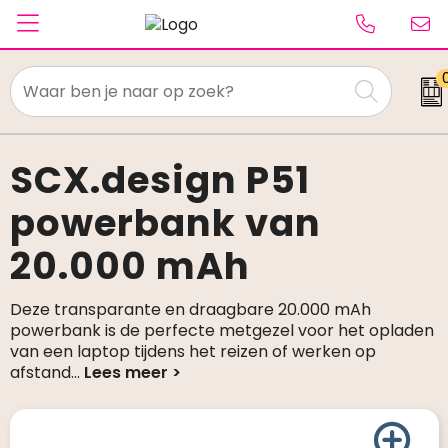
Textiel
Paraplu's
SCX.design P51
powerbank van
Caps & Beanies
20.000 mAh
Tassen
Drinkwaren
Deze transparante en draagbare 20.000 mAh
powerbank is de perfecte metgezel voor het opladen
Schrijfwaren
van een laptop tijdens het reizen of werken op
afstand
...
Elektronica & gadgets
Kantoorartikelen