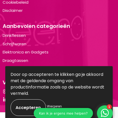
Cookiebeleid
Disclaimer
Aanbevolen categorieën
Drinkflessen
Schrijfwaren
Elektronica en Gadgets
Draagtassen
Door op accepteren te klikken ga je akkoord
met de geldende omgang van
Volg ons op:
productinformatie zoals op de website wordt
Instagram
vermeld.
LinkedIn
Weigeren
© Copyright Brandyourwear.com 2025