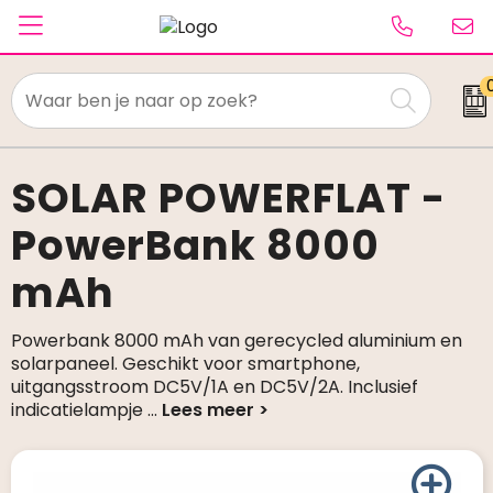
Textiel
Paraplu's
SOLAR POWERFLAT -
PowerBank 8000
Caps & Beanies
mAh
Tassen
Drinkwaren
Powerbank 8000 mAh van gerecycled aluminium en
solarpaneel. Geschikt voor smartphone,
Schrijfwaren
uitgangsstroom DC5V/1A en DC5V/2A. Inclusief
indicatielampje
...
Elektronica & gadgets
Kantoorartikelen