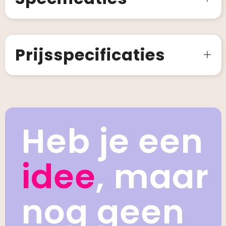
Prijsspecificaties
Heb je een
idee
, maar
nog geen