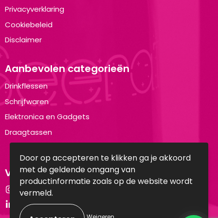
Privacyverklaring
Cookiebeleid
Disclaimer
Aanbevolen categorieën
Drinkflessen
Schrijfwaren
Elektronica en Gadgets
Draagtassen
Door op accepteren te klikken ga je akkoord
met de geldende omgang van
Volg ons op:
productinformatie zoals op de website wordt
Instagram
vermeld.
LinkedIn
Weigeren