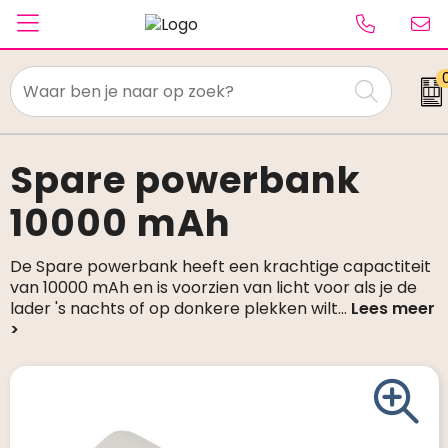
Textiel
Paraplu's
Spare powerbank
10000 mAh
Caps & Beanies
Tassen
De Spare powerbank heeft een krachtige capactiteit
van 10000 mAh en is voorzien van licht voor als je de
Drinkwaren
lader 's nachts of op donkere plekken wilt
...
Schrijfwaren
Elektronica & gadgets
Kantoorartikelen