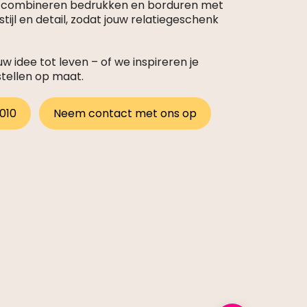
s combineren bedrukken en borduren met
tijl en detail, zodat jouw relatiegeschenk
 idee tot leven – of we inspireren je
stellen op maat.
 010
Neem contact met ons op