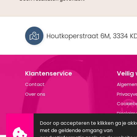
Houtkoperstraat 6M, 3334 KD
Klantenservice
Veilig
Contact
Algemen
Over ons
Privacyve
Cookiebe
Disclaim
Door op accepteren te klikken ga je ak
met de geldende omgang van