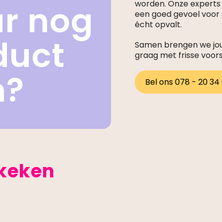
ar nog
worden. Onze expert
een goed gevoel voor s
écht opvalt.
duct
Samen brengen we jouw
graag met frisse voor
n?
Bel ons 078 - 20 34
ekeken