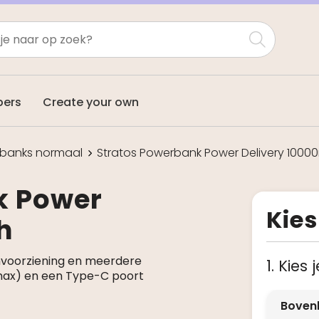
pers
Create your own
banks normaal
Stratos Powerbank Power Delivery 1000
k Power
Kies
h
voorziening en meerdere
1. Kies
 max) en een Type-C poort
Boven