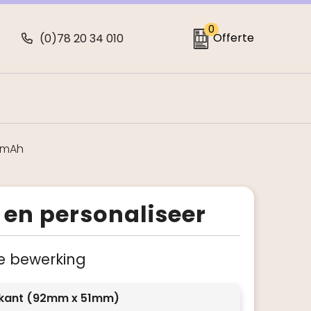
0
Offerte
(0)78 20 34 010
0mAh
 en personaliseer
 je bewerking
kant (92mm x 51mm)