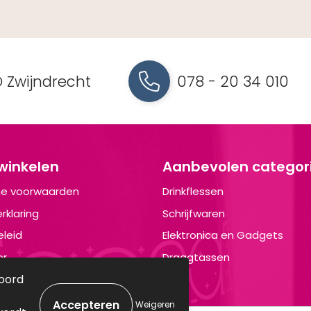
 Zwijndrecht
078 - 20 34 010
 winkelen
Aanbevolen categor
e voorwaarden
Drinkflessen
rklaring
Schrijfwaren
leid
Elektronica en Gadgets
er
Draagtassen
koord
Weigeren