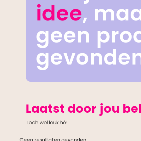
idee
, ma
geen pro
gevonde
Laatst door jou b
Toch wel leuk hé!
Geen resultaten gevonden.