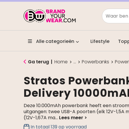
Alle categorieën
Lifestyle
Top
Ga terug
|
Home
...
Powerbanks
Power
Stratos Powerban
Delivery 10000mA
Deze 10.000mAh powerbank heeft een stroom
uitgangen: twee USB-A poorten (elk 12V-1,5A
(12V-1,67A ma
...
In totaal
139
op voorraad