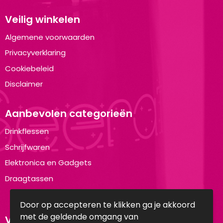
Veilig winkelen
Algemene voorwaarden
Privacyverklaring
Cookiebeleid
Disclaimer
Aanbevolen categorieën
Drinkflessen
Schrijfwaren
Elektronica en Gadgets
Draagtassen
Door op accepteren te klikken ga je akkoord
met de geldende omgang van
Volg ons op: