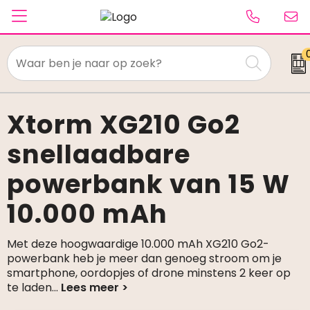
Textiel
Paraplu's
Xtorm XG210 Go2
snellaadbare
Caps & Beanies
powerbank van 15 W
Tassen
10.000 mAh
Drinkwaren
Schrijfwaren
Met deze hoogwaardige 10.000 mAh XG210 Go2-
powerbank heb je meer dan genoeg stroom om je
smartphone, oordopjes of drone minstens 2 keer op
Elektronica & gadgets
te laden
...
Kantoorartikelen