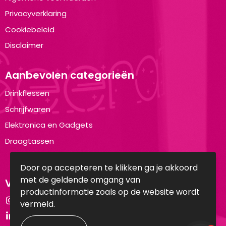
Privacyverklaring
Cookiebeleid
Disclaimer
Aanbevolen categorieën
Drinkflessen
Schrijfwaren
Elektronica en Gadgets
Draagtassen
Door op accepteren te klikken ga je akkoord
met de geldende omgang van
Volg ons op:
productinformatie zoals op de website wordt
Instagram
vermeld.
LinkedIn