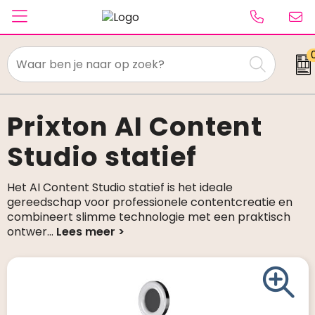
Textiel
Paraplu's
Prixton AI Content
Studio statief
Caps & Beanies
Tassen
Het AI Content Studio statief is het ideale
gereedschap voor professionele contentcreatie en
Drinkwaren
combineert slimme technologie met een praktisch
ontwer
...
Schrijfwaren
Elektronica & gadgets
Kantoorartikelen