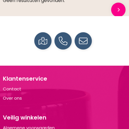
Geen resultaten gevonden.
Klantenservice
Contact
Over ons
Veilig winkelen
Algemene voorwaarden