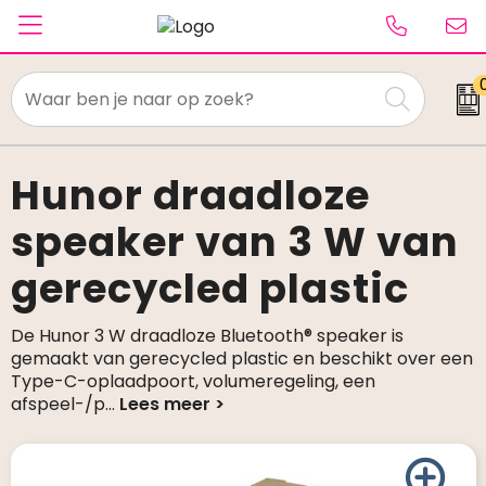
Textiel
Paraplu's
Hunor draadloze
speaker van 3 W van
Caps & Beanies
gerecycled plastic
Tassen
Drinkwaren
De Hunor 3 W draadloze Bluetooth® speaker is
gemaakt van gerecycled plastic en beschikt over een
Schrijfwaren
Type-C-oplaadpoort, volumeregeling, een
afspeel-/p
...
Elektronica & gadgets
Kantoorartikelen