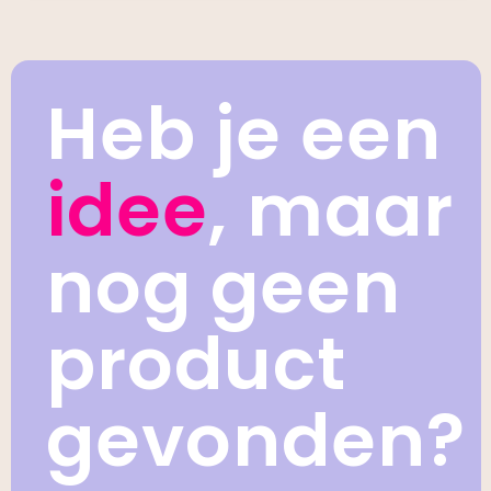
Heb je een
idee
, maar
nog geen
product
gevonden?