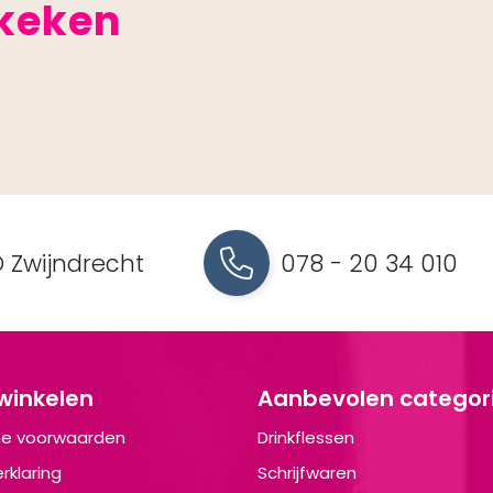
ekeken
 Zwijndrecht
078 - 20 34 010
 winkelen
Aanbevolen categor
e voorwaarden
Drinkflessen
rklaring
Schrijfwaren