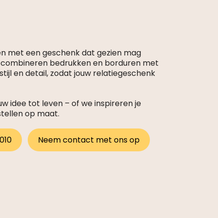
en met een geschenk dat gezien mag
s combineren bedrukken en borduren met
tijl en detail, zodat jouw relatiegeschenk
 idee tot leven – of we inspireren je
stellen op maat.
 010
Neem contact met ons op