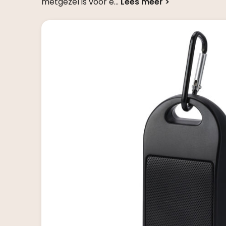
metgezel is voor e
...