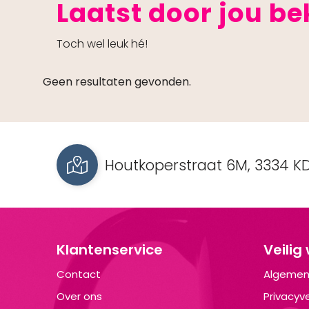
Laatst door jou b
Toch wel leuk hé!
Geen resultaten gevonden.
Houtkoperstraat 6M, 3334 KD
Klantenservice
Veilig
Contact
Algemen
Over ons
Privacyve