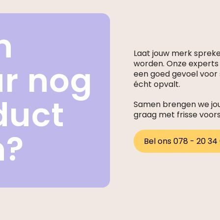
n
Laat jouw merk sprek
ar nog
worden. Onze expert
een goed gevoel voor s
écht opvalt.
duct
Samen brengen we jouw
graag met frisse voor
n?
Bel ons 078 - 20 34