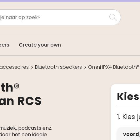
pers
Create your own
accessoires
Bluetooth speakers
Omni IPX4 Bluetooth®
th®
Kies
van RCS
c
1. Kies
uziek, podcasts enz.
voorz
door het een ideale