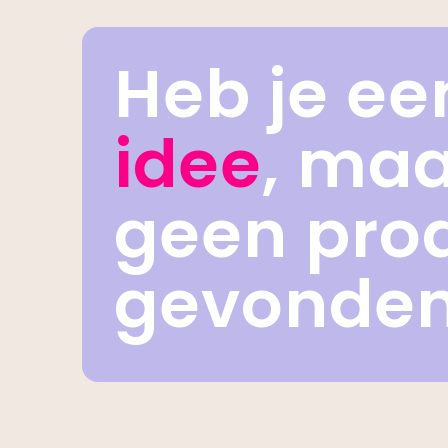
Heb je ee
idee
, ma
geen pro
gevonde