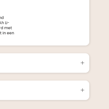
md
h Li-
erd met
 in een