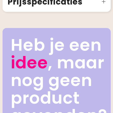
Prijsspecificaties
Heb je een
idee
, maar
nog geen
product