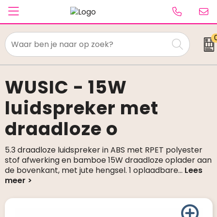
Textiel
Paraplu's
WUSIC - 15W
luidspreker met
Caps & Beanies
draadloze o
Tassen
Drinkwaren
5.3 draadloze luidspreker in ABS met RPET polyester
stof afwerking en bamboe 15W draadloze oplader aan
Schrijfwaren
de bovenkant, met jute hengsel. 1 oplaadbare
...
Elektronica & gadgets
Kantoorartikelen