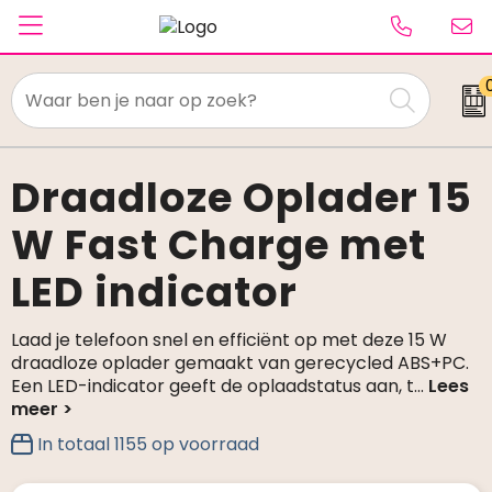
Textiel
Paraplu's
Draadloze Oplader 15
W Fast Charge met
Caps & Beanies
LED indicator
Tassen
Drinkwaren
Laad je telefoon snel en efficiënt op met deze 15 W
draadloze oplader gemaakt van gerecycled ABS+PC.
Schrijfwaren
Een LED-indicator geeft de oplaadstatus aan, t
...
Elektronica & gadgets
In totaal
1155
op voorraad
Kantoorartikelen