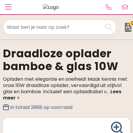
Textiel
Paraplu's
Draadloze oplader
bamboe & glas 10W
Caps & Beanies
Tassen
Opladen met elegantie en snelheid! Maak kennis met
onze 10W draadloze oplader, vervaardigd uit stijlvol
Drinkwaren
glas en bamboe. Inclusief een oplaadkabel v
...
Schrijfwaren
In totaal
2968
op voorraad
Elektronica & gadgets
Kantoorartikelen