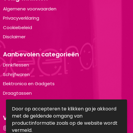
Algemene voorwaarden
Privacyverklaring
Cookiebeleid
Disclaimer
Aanbevolen categorieën
Drinkflessen
Schrijfwaren
Elektronica en Gadgets
Draagtassen
Door op accepteren te klikken ga je akkoord
met de geldende omgang van
Volg ons op:
productinformatie zoals op de website wordt
Instagram
vermeld.