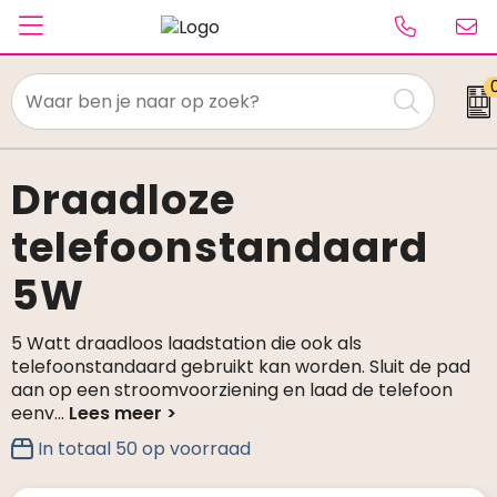
Textiel
Paraplu's
Draadloze
telefoonstandaard
Caps & Beanies
5W
Tassen
Drinkwaren
5 Watt draadloos laadstation die ook als
telefoonstandaard gebruikt kan worden. Sluit de pad
Schrijfwaren
aan op een stroomvoorziening en laad de telefoon
eenv
...
Elektronica & gadgets
In totaal
50
op voorraad
Kantoorartikelen